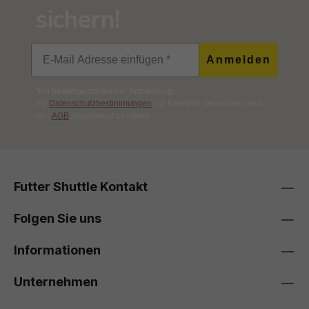
sichern!
Email
Anmelden
*Ich bestätige mit meiner Anmeldung,
die
Datenschutzbestimmungen
zur Kenntnis genommen und
den
AGB
zugestimmt zu haben.
Futter Shuttle Kontakt
Folgen Sie uns
Informationen
Unternehmen