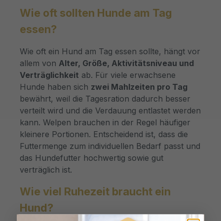
Wie oft sollten Hunde am Tag
essen?
Wie oft ein Hund am Tag essen sollte, hängt vor
allem von
Alter, Größe, Aktivitätsniveau und
Verträglichkeit
ab. Für viele erwachsene
Hunde haben sich
zwei Mahlzeiten pro Tag
bewährt, weil die Tagesration dadurch besser
verteilt wird und die Verdauung entlastet werden
kann. Welpen brauchen in der Regel häufiger
kleinere Portionen. Entscheidend ist, dass die
Futtermenge zum individuellen Bedarf passt und
das Hundefutter hochwertig sowie gut
verträglich ist.
Wie viel Ruhezeit braucht ein
Hund?