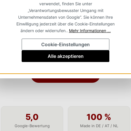
verwendet, finden Sie unter
FAMILIENUNTERNEHMEN SEIT 2007
„Verantwortungsbewusster Umgang mit
Futter Shuttle
Unternehmensdaten von Google“. Sie können Ihre
Premium T
Einwilligung jederzeit über die Cookie-Einstellungen
ändern oder widerrufen..
Mehr Informationen ...
s Hunde- und Katzenfutter nach eigener Rezeptur, he
Cookie-Einstellungen
d, Österreich und den Niederlanden. Ohne Konservier
ischenhandel – direkt zu Ihnen nach Hause, zum faire
Alle akzeptieren
Sortiment entdecken
5,0
100 %
Google-Bewertung
Made in DE / AT / NL