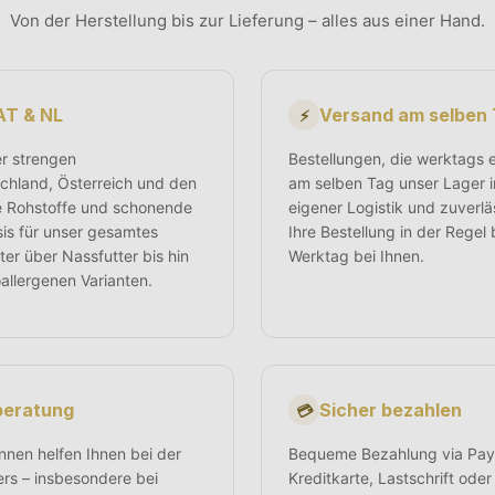
Von der Herstellung bis zur Lieferung – alles aus einer Hand.
 AT & NL
Versand am selben
⚡
er strengen
Bestellungen, die werktags 
tschland, Österreich und den
am selben Tag unser Lager 
e Rohstoffe und schonende
eigener Logistik und zuverl
sis für unser gesamtes
Ihre Bestellung in der Regel
ter über Nassfutter bis hin
Werktag bei Ihnen.
allergenen Varianten.
beratung
Sicher bezahlen
💳
nnen helfen Ihnen bei der
Bequeme Bezahlung via PayP
ers – insbesondere bei
Kreditkarte, Lastschrift ode