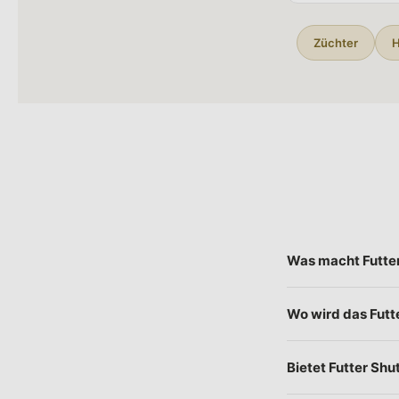
Züchter
H
Was macht Futter
Futter Shuttle ist
Wo wird das Futte
Rezeptur herstelle
erhalten Sie Premiu
Unser Sortiment wi
Bietet Futter Shu
Qualitätsrichtlinie
Farbstoffe, Zucker