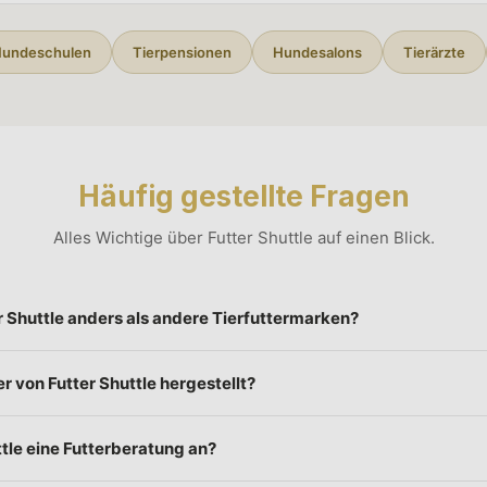
undeschulen
Tierpensionen
Hundesalons
Tierärzte
Häufig gestellte Fragen
Alles Wichtige über Futter Shuttle auf einen Blick.
 Shuttle anders als andere Tierfuttermarken?
 ein Familienunternehmen, das hochwertiges Hunde- und Katzenfutter 
r von Futter Shuttle hergestellt?
n lässt und direkt an den Endkunden verkauft – ohne Groß- oder Ein
m-Qualität zu deutlich faireren Preisen als bei vergleichbaren Marke
rd in Deutschland, Österreich und den Niederlanden hergestellt – un
ttle eine Futterberatung an?
n und mit hohem Fleischanteil. Wir verzichten konsequent auf Konserv
 und synthetische Geschmacksverstärker.