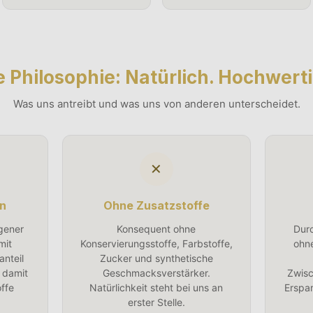
 Philosophie: Natürlich. Hochwertig
Was uns antreibt und was uns von anderen unterscheidet.
✕
n
Ohne Zusatzstoffe
igener
Konsequent ohne
Durc
mit
Konservierungsstoffe, Farbstoffe,
ohn
nteil
Zucker und synthetische
 damit
Geschmacksverstärker.
Zwisc
offe
Natürlichkeit steht bei uns an
Erspar
erster Stelle.