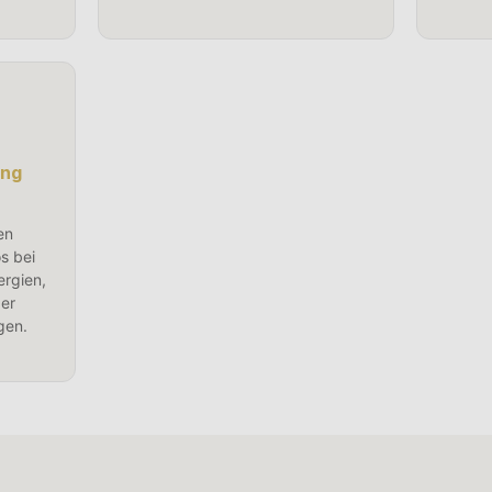
ung
en
s bei
ergien,
der
gen.