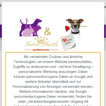
5,0
Zum Hauptinhalt springen
 625400
Kostenloser Versand ab 150€
über 5.000+ zufriedene Ku
Hundefutter
Trockenfutter für Hunde
Super Premium Trockenfutter für Hunde
Wir verwenden Cookies und ähnliche
Angebot Hunde Trockenfutter
Technologien, um unsere Website bereitzustellen,
Zugriffe zu analysieren und – mit Ihrer Einwilligung –
Sparpaket – Super Premium
personalisierte Werbung anzuzeigen. Dabei
Geflügel & Lamm-Reis Sensitiv – 2
können personenbezogene Daten an Google und
weitere Anbieter übermittelt und zur
× 3 kg
Personalisierung von Anzeigen verwendet werden.
Weitere Informationen darüber, wie Google
Futter Shuttle
personenbezogene Daten verwendet, finden Sie
unter „Verantwortungsbewusster Umgang mit