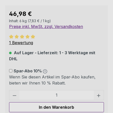
Regulärer Preis:
46,98 €
Inhalt:
6 kg
(7,83 € / 1 kg)
Preise inkl. MwSt. zzgl. Versandkosten
Durchschnittliche Bewertung von 5 von 5 Sternen
1 Bewertung
Auf Lager - Lieferzeit: 1 - 3 Werktage mit
DHL
Spar-Abo 10%
Wenn Sie diesen Artikel im Spar-Abo kaufen,
bieten wir Ihnen 10 % Rabatt.
Pro
In den Warenkorb