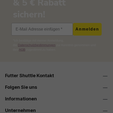
& 5 € Rabatt
sichern!
Email
Anmelden
*Ich bestätige mit meiner Anmeldung,
die
Datenschutzbestimmungen
zur Kenntnis genommen und
den
AGB
zugestimmt zu haben.
Futter Shuttle Kontakt
Folgen Sie uns
Informationen
Unternehmen