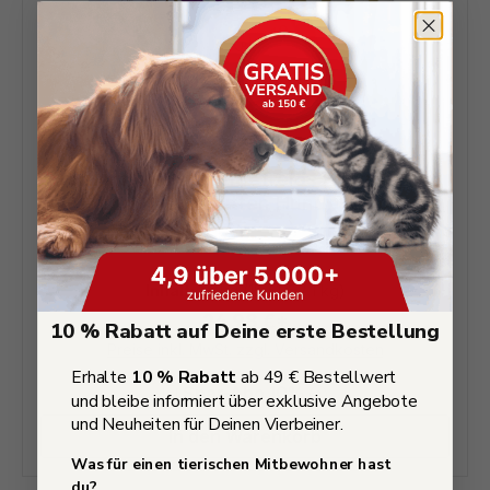
Probierpaket getreidefreies Hundefutter
und Katzenfutter. Hunde- und
Katzenfutter der Extraklasse
Inhalt:
1.6 kg
(15,61 € / 1 kg)
24,98 €*
10 % Rabatt auf Deine erste Bestellung
Preise inkl. MwSt. zzgl. Versandkosten
Erhalte
10 % Rabatt
ab 49 € Bestellwert
Spar-Abo 10%
und bleibe informiert über exklusive Angebote
und Neuheiten für Deinen Vierbeiner.
In den Warenkorb
Was für einen tierischen Mitbewohner hast
du?