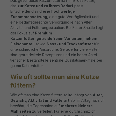
Das gesündeste Katzenfutter ist immer das Futter,
das
zur Katze und zu ihrem Bedarf
passt.
Entscheidend sind eine
hochwertige
Zusammensetzung
, eine gute Verträglichkeit und
eine bedarfsgerechte Versorgung je nach Alter,
Aktivität und Fütterungssituation. Bei Futter Shuttle liegt
der Fokus auf
Premium
Katzenfutter
,
getreidefreien Varianten
,
hohem
Fleischanteil
sowie
Nass- und Trockenfutter
für
unterschiedliche Ansprüche. Gerade für viele Halter
sind getreidefreie Rezepturen und ein hoher Anteil
tierischer Bestandteile zentrale Qualitätsmerkmale bei
gutem Katzenfutter.
Wie oft sollte man eine Katze
füttern?
Wie oft man eine Katze füttern sollte, hängt von
Alter,
Gewicht, Aktivität und Futterart
ab. Im Alltag hat sich
bewährt, die Tagesration auf
mehrere kleinere
Mahlzeiten
zu verteilen. Für eine durchschnittlich