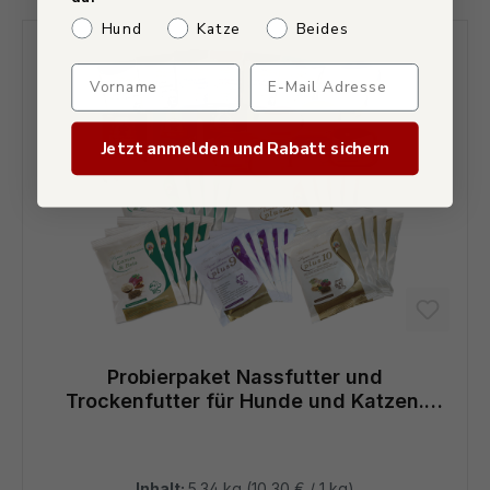
Welches Haustier hast du?
Hund
Katze
Beides
Verpasse keine Sonderaktio
Jetzt anmelden und Rabatt sichern
Probierpaket Nassfutter und
Trockenfutter für Hunde und Katzen.
Hunde- und Katzenfutter der Extraklasse
Inhalt:
5.34 kg
(10,30 € / 1 kg)