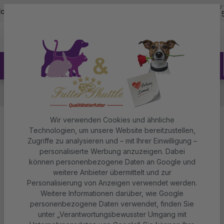
5,0
Zum Hauptinhalt springen
tline - 07451 / 625400
Kostenloser Versand ab 150€
über 5.
Probierpakete
Probierpakete für Hund & Katze
Probierpakete Hund & Katze
Wir verwenden Cookies und ähnliche
Technologien, um unsere Website bereitzustellen,
Probierpakete Hund & Katze
Zugriffe zu analysieren und – mit Ihrer Einwilligung –
personalisierte Werbung anzuzeigen. Dabei
können personenbezogene Daten an Google und
weitere Anbieter übermittelt und zur
Personalisierung von Anzeigen verwendet werden.
Weitere Informationen darüber, wie Google
personenbezogene Daten verwendet, finden Sie
unter „Verantwortungsbewusster Umgang mit