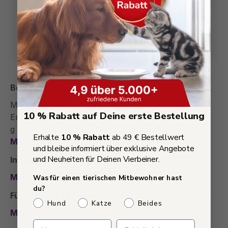
Apple Pay, Klarna uvm.
30 Tage Geld-zurück-Garantie
Mehr als 1000+ mal gekauft!
Beschreibung
Magen Harmonie für Hunde –
10 % Rabatt auf Deine erste Bestellung
Ergänzungsfuttermittel zur Magenregulierung | 250
g Dose Futter Shuttle Magen Harmonie ist ein h…
Erhalte
10 % Rabatt
ab 49 € Bestellwert
Mehr
und bleibe informiert über exklusive Angebote
und Neuheiten für Deinen Vierbeiner.
Inhaltsstoffe
Mehr
Was für einen tierischen Mitbewohner hast
du?
Fütterungsempfehlung
Welches Haustier hast du?
Hund
Katze
Beides
Mehr
Verpasse keine Sonderaktio