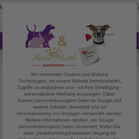
5,0
Zum Hauptinhalt springen
otline - 07451 / 625400
Kostenloser Versand ab 150€
über 5
Hundefutter
Hundeleckerli & Nahrungsergänzung
Nahrungsergänzung für Hunde
Wir verwenden Cookies und ähnliche
Magen Harmonie für Hunde –
Technologien, um unsere Website bereitzustellen,
Zugriffe zu analysieren und – mit Ihrer Einwilligung –
Ergänzungsfuttermittel zur
personalisierte Werbung anzuzeigen. Dabei
Magenregulierung | 250 g Dose
können personenbezogene Daten an Google und
weitere Anbieter übermittelt und zur
Personalisierung von Anzeigen verwendet werden.
Futter Shuttle
Weitere Informationen darüber, wie Google
personenbezogene Daten verwendet, finden Sie
unter „Verantwortungsbewusster Umgang mit
Bildergalerie überspringen