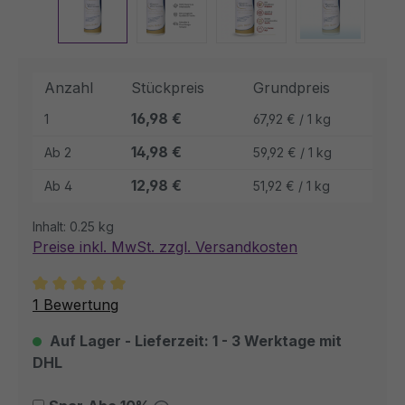
Anzahl
Stückpreis
Grundpreis
16,98 €
1
67,92 € / 1 kg
14,98 €
Ab
2
59,92 € / 1 kg
12,98 €
Ab
4
51,92 € / 1 kg
Inhalt:
0.25 kg
Preise inkl. MwSt. zzgl. Versandkosten
Durchschnittliche Bewertung von 5 von 5 Sternen
1 Bewertung
Auf Lager - Lieferzeit: 1 - 3 Werktage mit
DHL