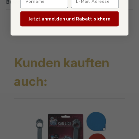
Bewertungen
Jetzt anmelden und Rabatt sichern
Produktgalerie überspringen
Kunden kauften
auch: