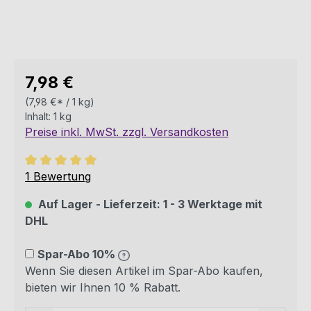
Regulärer Preis:
7,98 €
(7,98 €* / 1 kg)
Inhalt:
1 kg
Preise inkl. MwSt. zzgl. Versandkosten
Durchschnittliche Bewertung von 5 von 5 Sternen
1 Bewertung
Auf Lager - Lieferzeit: 1 - 3 Werktage mit
DHL
Spar-Abo 10%
Wenn Sie diesen Artikel im Spar-Abo kaufen,
bieten wir Ihnen 10 % Rabatt.