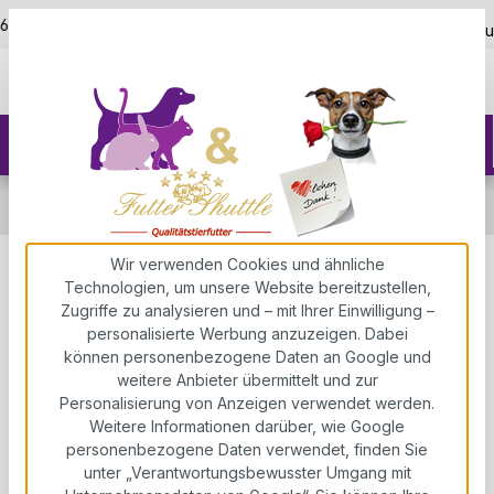
5,0
Zum Hauptinhalt springen
/ 625400
Kostenloser Versand ab 150€
über 5.000+ zufriedene K
Probierpakete
Probierpakete für Hund & Katze
Probierpakete Welpenfutter
Wir verwenden Cookies und ähnliche
Probierpaket Welpenfutter für
Technologien, um unsere Website bereitzustellen,
Zugriffe zu analysieren und – mit Ihrer Einwilligung –
kleine Rassen. Höchste Güte.
personalisierte Werbung anzuzeigen. Dabei
Eines der besten und
können personenbezogene Daten an Google und
weitere Anbieter übermittelt und zur
hochwertigsten Super Premium
Personalisierung von Anzeigen verwendet werden.
Welpen Trockenfutter auf dem
Weitere Informationen darüber, wie Google
personenbezogene Daten verwendet, finden Sie
Markt
unter „Verantwortungsbewusster Umgang mit